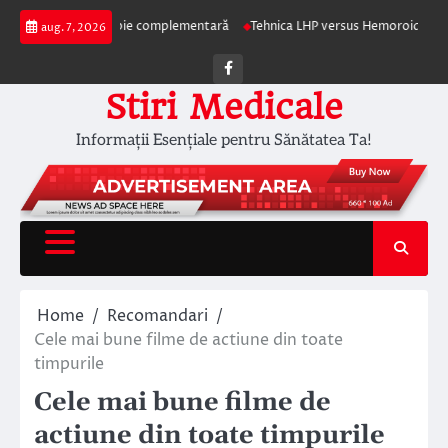
Skip
rapia ca terapie complementară
Tehnica LHP versus Hemoroidectomia Clasi
aug. 7, 2026
to
content
Facebook
Stiri Medicale
Informații Esențiale pentru Sănătatea Ta!
Home
Recomandari
Cele mai bune filme de actiune din toate
timpurile
Cele mai bune filme de
actiune din toate timpurile