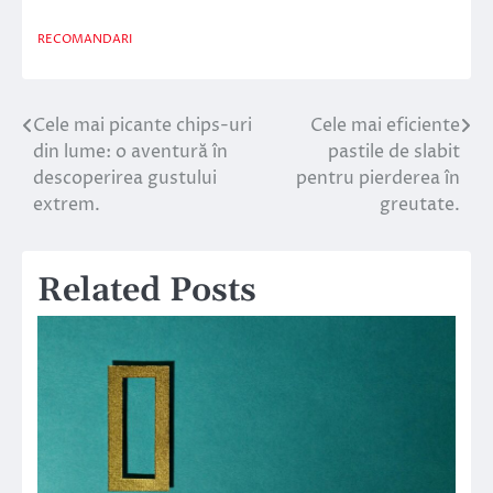
RECOMANDARI
Cele mai picante chips-uri
Cele mai eficiente
Navigare
din lume: o aventură în
pastile de slabit
în
descoperirea gustului
pentru pierderea în
extrem.
greutate.
articole
Related Posts