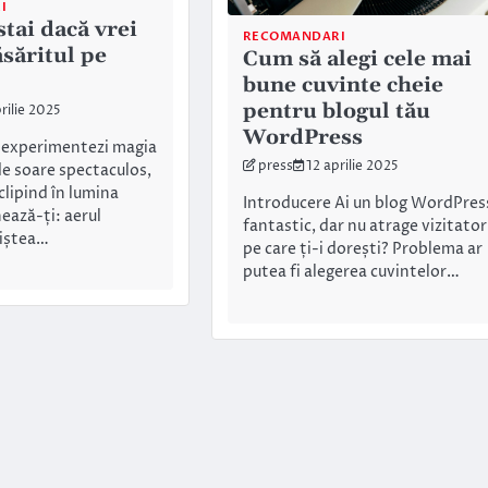
I
tai dacă vrei
RECOMANDARI
ăsăritul pe
Cum să alegi cele mai
bune cuvinte cheie
pentru blogul tău
rilie 2025
WordPress
să experimentezi magia
press
12 aprilie 2025
de soare spectaculos,
clipind în lumina
Introducere Ai un blog WordPres
ează-ți: aerul
fantastic, dar nu atrage vizitator
niștea…
pe care ți-i dorești? Problema ar
putea fi alegerea cuvintelor…