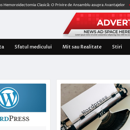
idectomia Clasică: O Privire de Ansamblu asupra Avantajelor
Wegovy, 
ta
Sfatul medicului
Mit sau Realitate
Stiri