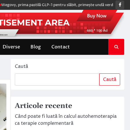
Fac
prima pastilă GLP-1 pentru slăbit, primește undă verde de la Comisia E
Diverse
Blog
Contact
Caută
Caută
Articole recente
Când poate fi luată în calcul autohemoterapia
ca terapie complementară