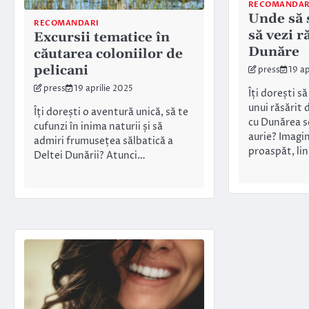
RECOMANDAR
Unde să s
RECOMANDARI
să vezi r
Excursii tematice în
Dunăre
căutarea coloniilor de
pelicani
press
19 ap
press
19 aprilie 2025
Îți dorești 
unui răsărit 
Îți dorești o aventură unică, să te
cu Dunărea s
cufunzi în inima naturii și să
aurie? Imagin
admiri frumusețea sălbatică a
proaspăt, li
Deltei Dunării? Atunci…