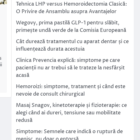
Tehnica LHP versus Hemoroidectomia Clasică:
O Privire de Ansamblu asupra Avantajelor
Wegovy, prima pastilă GLP-1 pentru slăbit,
primește undă verde de la Comisia Europeană
Cât durează tratamentul cu aparat dentar și ce
influențează durata acestuia
s
Clinica Prevencia explică: simptome pe care
ii
pacienții nu ar trebui să le trateze la nesfârșit
acasă
Hemoroizi: simptome, tratament și când este
nevoie de consult chirurgical
Masaj Snagov, kinetoterapie și fizioterapie: ce
alegi când ai dureri, tensiune sau mobilitate
redusă
Simptome: Semnele care indică o ruptură de
menisc, nu doar o entorsă