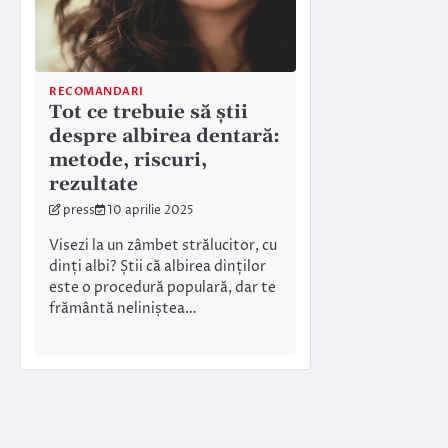
RECOMANDARI
Tot ce trebuie să știi
despre albirea dentară:
metode, riscuri,
rezultate
press
10 aprilie 2025
Visezi la un zâmbet strălucitor, cu
dinți albi? Știi că albirea dinților
este o procedură populară, dar te
frământă neliniștea…