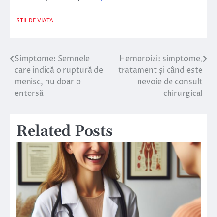
STIL DE VIATA
Simptome: Semnele
Hemoroizi: simptome,
Navigare
care indică o ruptură de
tratament și când este
în
menisc, nu doar o
nevoie de consult
entorsă
chirurgical
articole
Related Posts