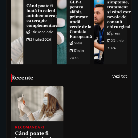
GLP-1
simptome,
Când poate fi
pentru
tratament
luată în calcul
slăbit,
și când este
autohemoterapia
primește
nevoie de
ca terapie
undă
consult
complementară
verde de la
chirurgical
Comisia
Stiri Medicale
press
Europeană
25 iulie 2026
23 iunie
press
2026
17 iulie
2026
Vezi tot
Recente
RECOMANDARI
Când poate fi