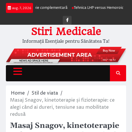
Skip
pia ca terapie complementară
Tehnica LHP versus Hemoroidectomia Clasică
aug. 7, 2026
to
content
Facebook
Stiri Medicale
Informații Esențiale pentru Sănătatea Ta!
Home
Stil de viata
Masaj Snagov, kinetoterapie și fizioterapie: ce
alegi când ai dureri, tensiune sau mobilitate
redusă
Masaj Snagov, kinetoterapie