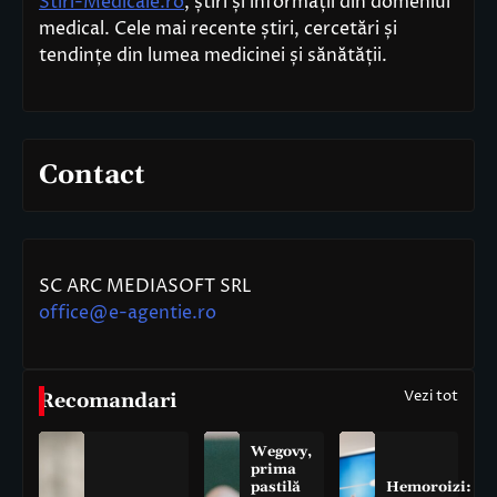
Stiri-Medicale.ro
, știri și informații din domeniul
medical. Cele mai recente știri, cercetări și
tendințe din lumea medicinei și sănătății.
Contact
SC ARC MEDIASOFT SRL
office@e-agentie.ro
Vezi tot
Recomandari
Wegovy,
prima
pastilă
Hemoroizi: