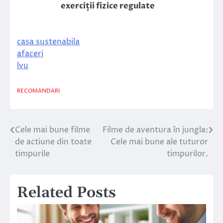
exerciții fizice regulate
casa sustenabila
afaceri
lvu
RECOMANDARI
Cele mai bune filme
Filme de aventura în jungla:
Navigare
de actiune din toate
Cele mai bune ale tuturor
în
timpurile
timpurilor.
articole
Related Posts