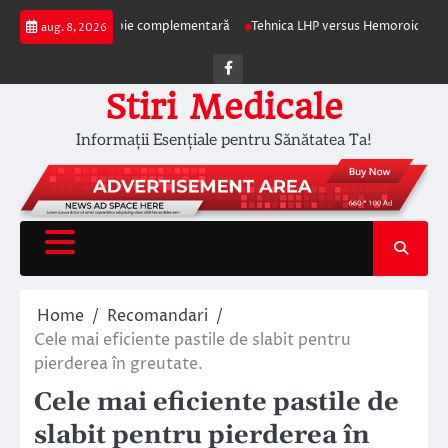
Skip
apia ca terapie complementară
Tehnica LHP versus Hemoroidectomia Clasic
aug. 8, 2026
to
content
Facebook
Stiri Medicale
Informații Esențiale pentru Sănătatea Ta!
Home
Recomandari
Cele mai eficiente pastile de slabit pentru
pierderea în greutate.
Cele mai eficiente pastile de
slabit pentru pierderea în