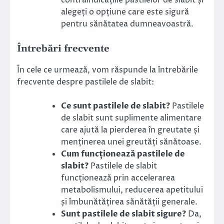
contraindicațiile pastilelor de slabit și
alegeți o opțiune care este sigură
pentru sănătatea dumneavoastră.
Întrebări frecvente
În cele ce urmează, vom răspunde la întrebările
frecvente despre pastilele de slabit:
Ce sunt pastilele de slabit?
Pastilele
de slabit sunt suplimente alimentare
care ajută la pierderea în greutate și
menținerea unei greutăți sănătoase.
Cum funcționează pastilele de
slabit?
Pastilele de slabit
funcționează prin accelerarea
metabolismului, reducerea apetitului
și îmbunătățirea sănătății generale.
Sunt pastilele de slabit sigure?
Da,