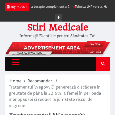
Skip
emoterapia ca terapie complementară
Tehnica LHP versus Hemoroidectomia 
aug. 9, 2026
to
content
Facebook
Stiri Medicale
Informații Esențiale pentru Sănătatea Ta!
Home
Recomandari
Tratamentul Wegovy® generează o scădere în
greutate de până la 22,6% la femei în perioada
menopauzei și reduce la jumătate riscul de
migrene