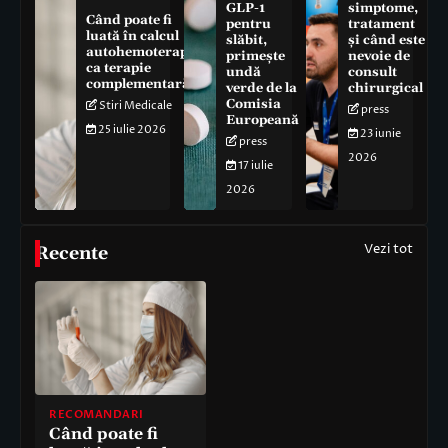
GLP-1
simptome,
Când poate fi
pentru
tratament
luată în calcul
slăbit,
și când este
autohemoterapia
primește
nevoie de
ca terapie
undă
consult
complementară
verde de la
chirurgical
Comisia
Stiri Medicale
press
Europeană
25 iulie 2026
23 iunie
press
2026
17 iulie
2026
Vezi tot
Recente
RECOMANDARI
Când poate fi