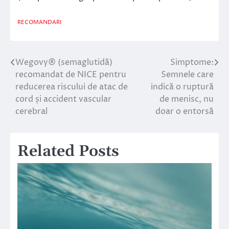
RECOMANDARI
Wegovy® (semaglutidă)
Simptome:
Navigare
recomandat de NICE pentru
Semnele care
în
reducerea riscului de atac de
indică o ruptură
cord și accident vascular
de menisc, nu
articole
cerebral
doar o entorsă
Related Posts