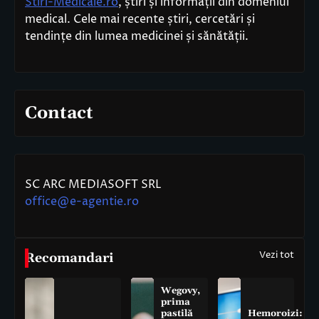
Stiri-Medicale.ro
, știri și informații din domeniul
medical. Cele mai recente știri, cercetări și
tendințe din lumea medicinei și sănătății.
Contact
SC ARC MEDIASOFT SRL
office@e-agentie.ro
Vezi tot
Recomandari
Wegovy,
prima
pastilă
Hemoroizi: