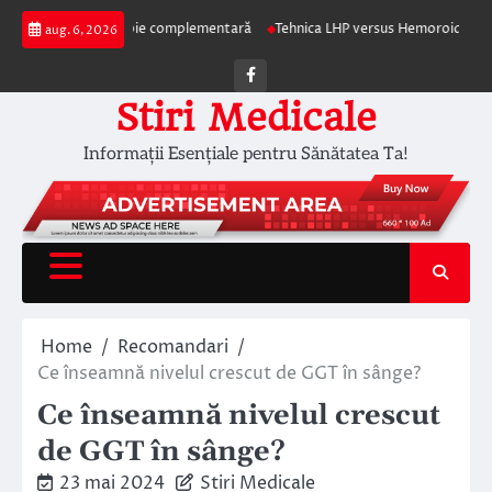
Skip
pia ca terapie complementară
Tehnica LHP versus Hemoroidectomia Clasică
aug. 6, 2026
to
content
Facebook
Stiri Medicale
Informații Esențiale pentru Sănătatea Ta!
Home
Recomandari
Ce înseamnă nivelul crescut de GGT în sânge?
Ce înseamnă nivelul crescut
de GGT în sânge?
23 mai 2024
Stiri Medicale