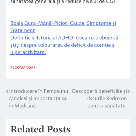
sănătatea generală și a reduce nivelul de GGT.
Boala Gura-Mână-Picior: Cauze, Simptome și
Tratament
Definiție și Istoric al ADHD: Ceea ce trebuie să
știți despre tulburarea de deficit de atenție și
hiperactivitate.
RECOMANDARI
Introducere în Femosunul
Descoperă beneficiile și
Navigare
Medical și Importanța sa
riscurile Redoxon
în
în Medicină
pentru sănătate.
articole
Related Posts