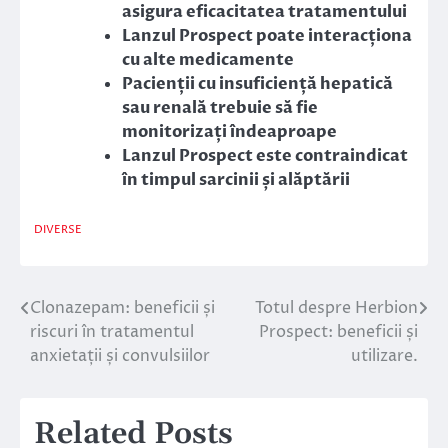
asigura eficacitatea tratamentului
Lanzul Prospect poate interacționa
cu alte medicamente
Pacienții cu insuficiență hepatică
sau renală trebuie să fie
monitorizați îndeaproape
Lanzul Prospect este contraindicat
în timpul sarcinii și alăptării
DIVERSE
Clonazepam: beneficii și
Totul despre Herbion
Navigare
riscuri în tratamentul
Prospect: beneficii și
în
anxietații și convulsiilor
utilizare.
articole
Related Posts