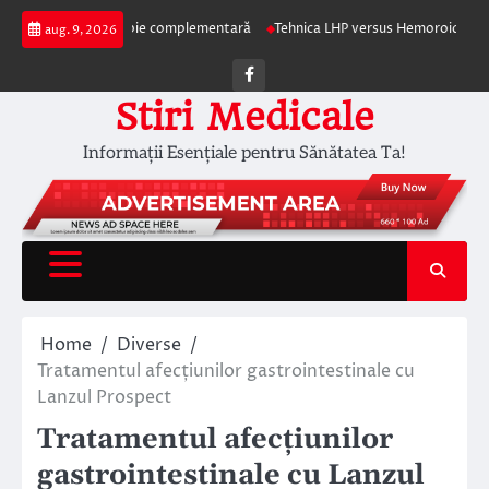
Skip
pia ca terapie complementară
Tehnica LHP versus Hemoroidectomia Clasică
aug. 9, 2026
to
content
Facebook
Stiri Medicale
Informații Esențiale pentru Sănătatea Ta!
Home
Diverse
Tratamentul afecțiunilor gastrointestinale cu
Lanzul Prospect
Tratamentul afecțiunilor
gastrointestinale cu Lanzul