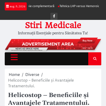
Skip
pia ca terapie complementară
Tehnica LHP versus Hemoroidectomia Clasică
aug. 9, 2026
to
content
Facebook
Stiri Medicale
Informații Esențiale pentru Sănătatea Ta!
Home
Diverse
Helicostop – Beneficiile și Avantajele
Tratamentului.
Helicostop – Beneficiile și
Avantajele Tratamentului.