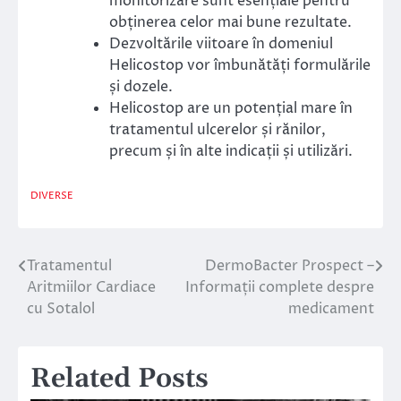
monitorizare sunt esențiale pentru
obținerea celor mai bune rezultate.
Dezvoltările viitoare în domeniul
Helicostop vor îmbunătăți formulările
și dozele.
Helicostop are un potențial mare în
tratamentul ulcerelor și rănilor,
precum și în alte indicații și utilizări.
DIVERSE
Tratamentul
DermoBacter Prospect –
Navigare
Aritmiilor Cardiace
Informații complete despre
în
cu Sotalol
medicament
articole
Related Posts