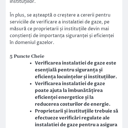
instituțiilor.
În plus, se așteaptă o creștere a cererii pentru
serviciile de verificare a instalatiei de gaze, pe
măsură ce proprietarii și instituțiile devin mai
conștienți de importanța siguranței și eficienței
în domeniul gazelor.
5 Puncte Cheie
Verificarea instalatiei de gaze este
esențială pentru siguranța și
eficiența locuințelor și instituțiilor.
Verificarea instalatiei de gaze
poate ajuta la îmbunătățirea
eficienței energetice și la
reducerea costurilor de energie.
Proprietarii și instituțiile trebuie să
efectueze verificări regulate ale
instalatiei de gaze pentru a asigura