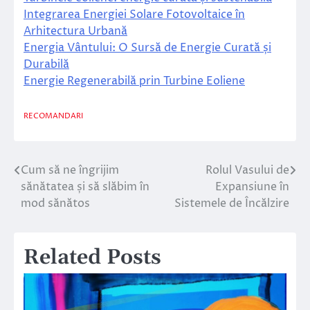
Integrarea Energiei Solare Fotovoltaice în
Arhitectura Urbană
Energia Vântului: O Sursă de Energie Curată și
Durabilă
Energie Regenerabilă prin Turbine Eoliene
RECOMANDARI
Cum să ne îngrijim
Rolul Vasului de
Navigare
sănătatea și să slăbim în
Expansiune în
în
mod sănătos
Sistemele de Încălzire
articole
Related Posts