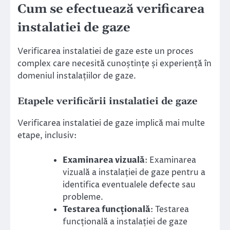
Cum se efectuează verificarea
instalatiei de gaze
Verificarea instalatiei de gaze este un proces
complex care necesită cunoștințe și experiență în
domeniul instalațiilor de gaze.
Etapele verificării instalatiei de gaze
Verificarea instalatiei de gaze implică mai multe
etape, inclusiv:
Examinarea vizuală
: Examinarea
vizuală a instalației de gaze pentru a
identifica eventualele defecte sau
probleme.
Testarea funcțională
: Testarea
funcțională a instalației de gaze