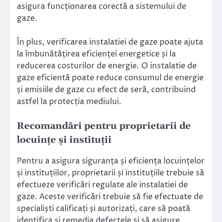
asigura funcționarea corectă a sistemului de
gaze.
În plus, verificarea instalatiei de gaze poate ajuta
la îmbunătățirea eficienței energetice și la
reducerea costurilor de energie. O instalatie de
gaze eficientă poate reduce consumul de energie
și emisiile de gaze cu efect de seră, contribuind
astfel la protecția mediului.
Recomandări pentru proprietarii de
locuințe și instituții
Pentru a asigura siguranța și eficiența locuințelor
și instituțiilor, proprietarii și instituțiile trebuie să
efectueze verificări regulate ale instalatiei de
gaze. Aceste verificări trebuie să fie efectuate de
specialiști calificați și autorizați, care să poată
identifica și remedia defectele și să asigure