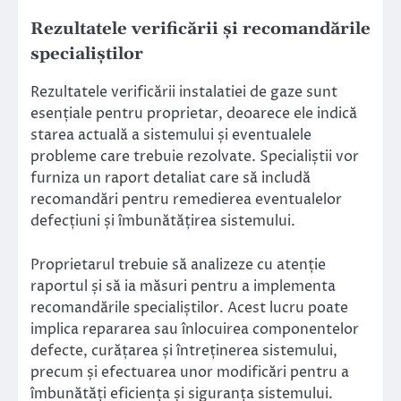
Rezultatele verificării și recomandările
specialiștilor
Rezultatele verificării instalatiei de gaze sunt
esențiale pentru proprietar, deoarece ele indică
starea actuală a sistemului și eventualele
probleme care trebuie rezolvate. Specialiștii vor
furniza un raport detaliat care să includă
recomandări pentru remedierea eventualelor
defecțiuni și îmbunătățirea sistemului.
Proprietarul trebuie să analizeze cu atenție
raportul și să ia măsuri pentru a implementa
recomandările specialiștilor. Acest lucru poate
implica repararea sau înlocuirea componentelor
defecte, curățarea și întreținerea sistemului,
precum și efectuarea unor modificări pentru a
îmbunătăți eficiența și siguranța sistemului.