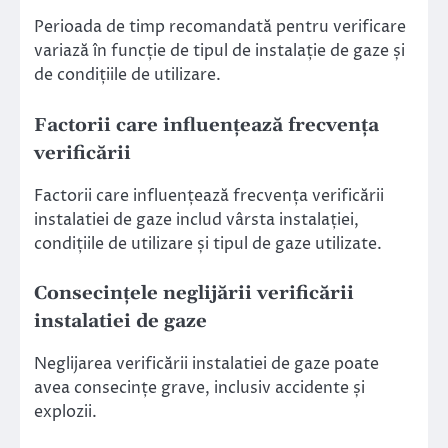
Perioada de timp recomandată pentru verificare
variază în funcție de tipul de instalație de gaze și
de condițiile de utilizare.
Factorii care influențează frecvența
verificării
Factorii care influențează frecvența verificării
instalatiei de gaze includ vârsta instalației,
condițiile de utilizare și tipul de gaze utilizate.
Consecințele neglijării verificării
instalatiei de gaze
Neglijarea verificării instalatiei de gaze poate
avea consecințe grave, inclusiv accidente și
explozii.