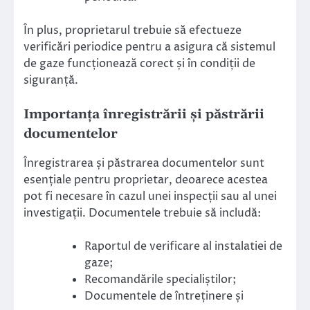
În plus, proprietarul trebuie să efectueze
verificări periodice pentru a asigura că sistemul
de gaze funcționează corect și în condiții de
siguranță.
Importanța înregistrării și păstrării
documentelor
Înregistrarea și păstrarea documentelor sunt
esențiale pentru proprietar, deoarece acestea
pot fi necesare în cazul unei inspecții sau al unei
investigații. Documentele trebuie să includă:
Raportul de verificare al instalatiei de
gaze;
Recomandările specialiștilor;
Documentele de întreținere și