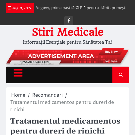
Skip
ajelor
Wegovy, prima pastilă GLP-1 pentru slăbit, primește undă verde d
aug. 9, 2026
to
content
Facebook
Stiri Medicale
Informații Esențiale pentru Sănătatea Ta!
Home
Recomandari
Tratamentul medicamentos pentru dureri de
rinichi
Tratamentul medicamentos
pentru dureri de rinichi