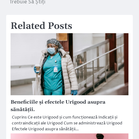
Trebuie Să Știți
articole
Related Posts
Beneficiile și efectele Urigood asupra
sănătății.
Cuprins Ce este Urigood și cum funcționează Indicații și
contraindicații ale Urigood Cum se administrează Urigood
Efectele Urigood asupra sănătății…