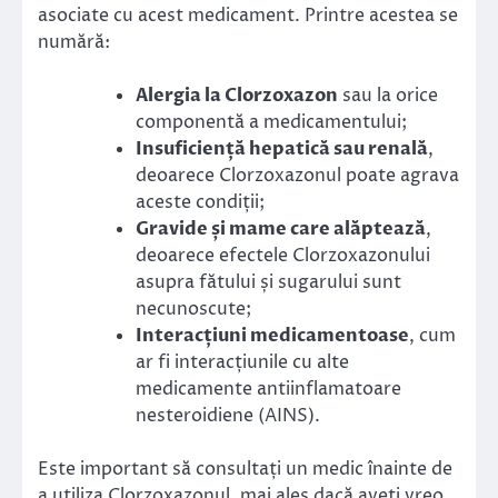
asociate cu acest medicament. Printre acestea se
numără:
Alergia la Clorzoxazon
sau la orice
componentă a medicamentului;
Insuficiență hepatică sau renală
,
deoarece Clorzoxazonul poate agrava
aceste condiții;
Gravide și mame care alăptează
,
deoarece efectele Clorzoxazonului
asupra fătului și sugarului sunt
necunoscute;
Interacțiuni medicamentoase
, cum
ar fi interacțiunile cu alte
medicamente antiinflamatoare
nesteroidiene (AINS).
Este important să consultați un medic înainte de
a utiliza Clorzoxazonul, mai ales dacă aveți vreo