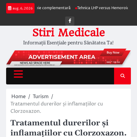
Skip
apia ca terapie complementară
Tehnica LHP versus Hemoroidectomia Clasic
aug. 6, 2026
to
content
Facebook
Stiri Medicale
Informații Esențiale pentru Sănătatea Ta!
Home
Turism
Tratamentul durerilor și inflamațiilor cu
Clorzoxazon.
Tratamentul durerilor și
inflamațiilor cu Clorzoxazon.