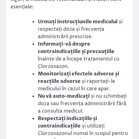
esențiale:
Urmați instrucțiunile medicului
și
respectați doza și frecvența
administrării prescrise.
Informați-vă despre
contraindicațiile și precauțiile
înainte de a începe tratamentul cu
Clorzoxazon.
Monitorizați efectele adverse și
reacțiile adverse
și raportați-le
medicului în cazul în care apar.
Nu vă auto-medicați
și nu schimbați
doza sau frecvența administrării fără
a consulta medicul.
Respectați indicațiile și
contraindicațiile
și utilizați
Clorzoxazonul numai în scopul pentru