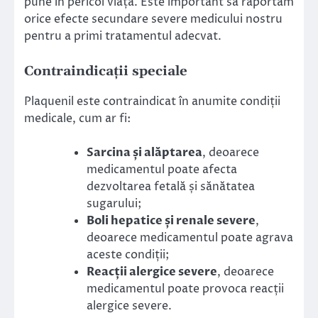
pune în pericol viața. Este important să raportăm
orice efecte secundare severe medicului nostru
pentru a primi tratamentul adecvat.
Contraindicații speciale
Plaquenil este contraindicat în anumite condiții
medicale, cum ar fi:
Sarcina și alăptarea
, deoarece
medicamentul poate afecta
dezvoltarea fetală și sănătatea
sugarului;
Boli hepatice și renale severe
,
deoarece medicamentul poate agrava
aceste condiții;
Reacții alergice severe
, deoarece
medicamentul poate provoca reacții
alergice severe.