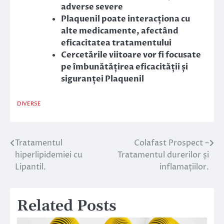
adverse severe
Plaquenil poate interacționa cu
alte medicamente, afectând
eficacitatea tratamentului
Cercetările viitoare vor fi focusate
pe îmbunătățirea eficacității și
siguranței Plaquenil
DIVERSE
Tratamentul
Colafast Prospect –
Navigare
hiperlipidemiei cu
Tratamentul durerilor și
în
Lipantil.
inflamațiilor.
articole
Related Posts