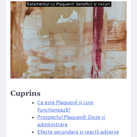
Cuprins
Ce este Plaquenil și cum
funcționează?
Prospectul Plaquenil: Doze și
administrare
Efecte secundare și reacții adverse