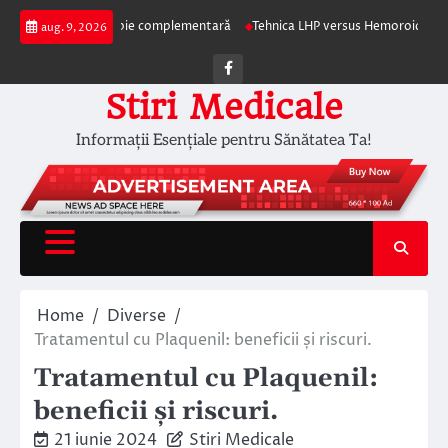
Skip
pia ca terapie complementară
Tehnica LHP versus Hemoroidectomia Clasică
aug. 9, 2026
to
content
Facebook
Stiri Medicale
Informații Esențiale pentru Sănătatea Ta!
Home
Diverse
Tratamentul cu Plaquenil: beneficii și riscuri.
Tratamentul cu Plaquenil:
beneficii și riscuri.
21 iunie 2024
Stiri Medicale