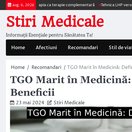
Skip
 autohemoterapia ca terapie complementară
Tehnica LHP versus Hemoroi
aug. 6, 2026
to
Stiri Medicale
content
Informații Esențiale pentru Sănătatea Ta!
Home
Afectiuni
Recomandari
Stil de via
Home
Recomandari
TGO Marit în Medicină: Definiț
TGO Marit în Medicină: D
Beneficii
23 mai 2024
Stiri Medicale