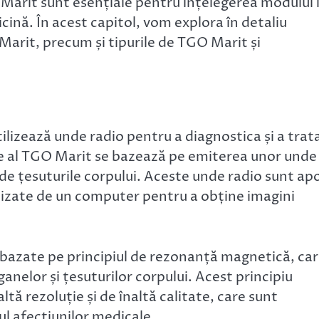
O Marit sunt esențiale pentru înțelegerea modului 
ină. În acest capitol, vom explora în detaliu
 Marit, precum și tipurile de TGO Marit și
lizează unde radio pentru a diagnostica și a trat
are al TGO Marit se bazează pe emiterea unor unde
de țesuturile corpului. Aceste unde radio sunt ap
lizate de un computer pentru a obține imagini
 bazate pe principiul de rezonanță magnetică, ca
anelor și țesuturilor corpului. Acest principiu
tă rezoluție și de înaltă calitate, care sunt
l afecțiunilor medicale.