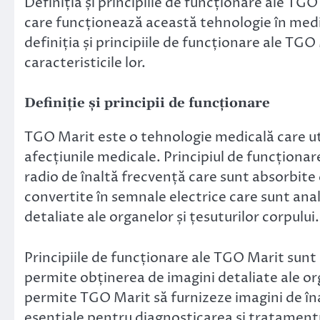
Definiția și principiile de funcționare ale TG
care funcționează această tehnologie în medic
definiția și principiile de funcționare ale TGO
caracteristicile lor.
Definiție și principii de funcționare
TGO Marit este o tehnologie medicală care uti
afecțiunile medicale. Principiul de funcțion
radio de înaltă frecvență care sunt absorbite 
convertite în semnale electrice care sunt ana
detaliate ale organelor și țesuturilor corpului.
Principiile de funcționare ale TGO Marit sunt
permite obținerea de imagini detaliate ale org
permite TGO Marit să furnizeze imagini de înal
esențiale pentru diagnosticarea și tratamentu