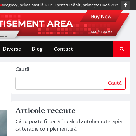
Fac
prima pastilă GLP-1 pentru slăbit, primește undă verde de la Comisia Eu
Diverse
Blog
Contact
Caută
Caută
Articole recente
Când poate fi luată în calcul autohemoterapia
ca terapie complementară