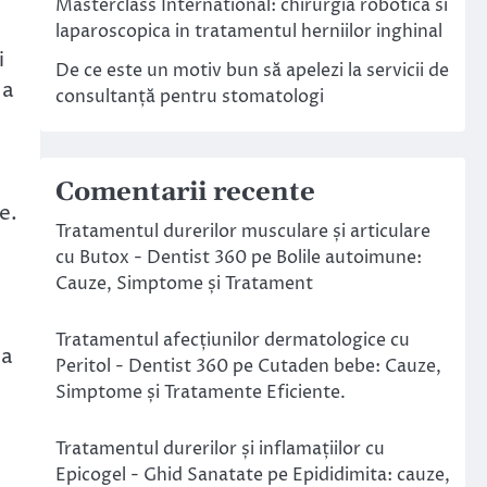
Masterclass International: chirurgia robotica si
laparoscopica in tratamentul herniilor inghinal
i
De ce este un motiv bun să apelezi la servicii de
 a
consultanță pentru stomatologi
e
Comentarii recente
e.
Tratamentul durerilor musculare și articulare
cu Butox - Dentist 360
pe
Bolile autoimune:
Cauze, Simptome și Tratament
Tratamentul afecțiunilor dermatologice cu
la
Peritol - Dentist 360
pe
Cutaden bebe: Cauze,
Simptome și Tratamente Eficiente.
Tratamentul durerilor și inflamațiilor cu
Epicogel - Ghid Sanatate
pe
Epididimita: cauze,