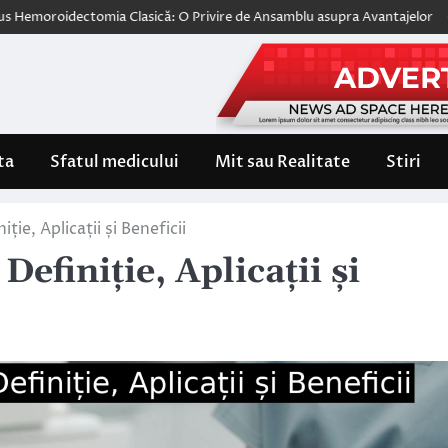
dectomia Clasică: O Privire de Ansamblu asupra Avantajelor
Wegovy, 
ta
Sfatul medicului
Mit sau Realitate
Stiri
ie, Aplicații și Beneficii
efiniție, Aplicații și