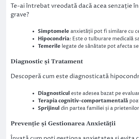
Te-ai întrebat vreodată dacă acea senzație în
grave?
Simptomele
anxietății pot fi similare cu ce
Hipocondria
: Este o tulburare medicală 
Temerile
legate de sănătate pot afecta semn
Diagnostic și Tratament
Descoperă cum este diagnosticată hipocondria
Diagnosticul
este adesea bazat pe evaluar
Terapia cognitiv-comportamentală
poat
Sprijinul
din partea familiei și a prietenilo
Prevenție și Gestionarea Anxietății
Învață cum poți gestiona anxietatea și evita c