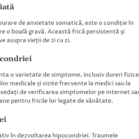
iată
burare de anxietate somatică, este o condiție în
 o boală gravă. Această frică persistentă și
asupra vieții de zi cu zi.
condriei
nta o varietate de simptome, inclusiv dureri fizice
or medicale și vizite frecvente la medici sau la
sedați de verificarea simptomelor pe internet sa
ne pentru fricile lor legate de sănătate.
ei
ativ în dezvoltarea hipocondriei. Traumele