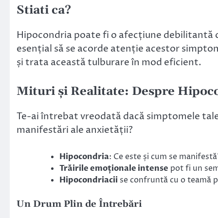
Stiati ca?
Hipocondria poate fi o afecțiune debilitantă c
esențial să se acorde atenție acestor simptom
și trata această tulburare în mod eficient.
Mituri și Realitate: Despre Hipoc
Te-ai întrebat vreodată dacă simptomele tale
manifestări ale anxietății?
Hipocondria
: Ce este și cum se manifestă
Trăirile emoționale intense
pot fi un sem
Hipocondriacii
se confruntă cu o teamă pe
Un Drum Plin de Întrebări