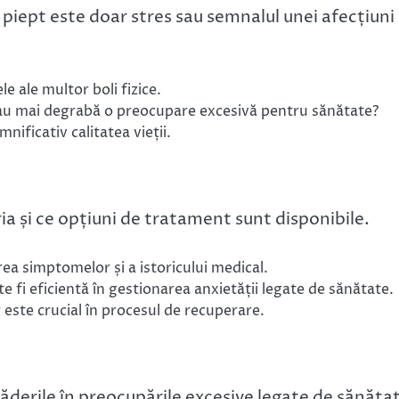
 piept este doar stres sau semnalul unei afecțiuni
le ale multor boli fizice.
sau mai degrabă o preocupare excesivă pentru sănătate?
ificativ calitatea vieții.
 și ce opțiuni de tratament sunt disponibile.
ea simptomelor și a istoricului medical.
e fi eficientă în gestionarea anxietății legate de sănătate.
r este crucial în procesul de recuperare.
ăderile în preocupările excesive legate de sănăta