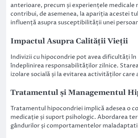
anterioare, precum și experiențele medicale 
contribui, de asemenea, la apariția acestei tu
influență asupra susceptibilității unei persoa
Impactul Asupra Calității Vieții
Indivizii cu hipocondrie pot avea dificultăți î
îndeplinirea responsabilităților zilnice. Star
izolare socială și la evitarea activităților car
Tratamentul și Managementul Hi
Tratamentul hipocondriei implică adesea o 
medicație și suport psihologic. Abordarea ter
gândurilor și comportamentelor maladaptativ