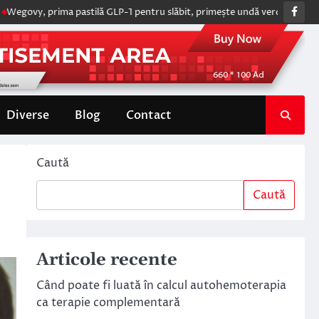
Fac
, prima pastilă GLP-1 pentru slăbit, primește undă verde de la Comisia 
Diverse
Blog
Contact
Caută
Caută
Articole recente
Când poate fi luată în calcul autohemoterapia
ca terapie complementară