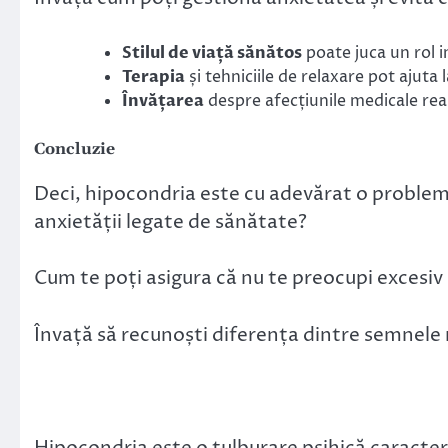
Stilul de viață sănătos
poate juca un rol i
Terapia
și tehniciile de relaxare pot ajut
Învățarea
despre afecțiunile medicale rea
Concluzie
Deci, hipocondria este cu adevărat o proble
anxietății legate de sănătate?
Cum te poți asigura că nu te preocupi excesiv
Învață să recunoști diferența dintre semnele r
Hipocondria este o tulburare psihică caracter