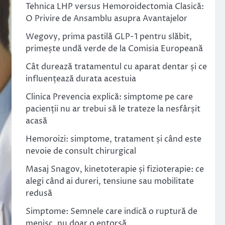
Tehnica LHP versus Hemoroidectomia Clasică:
O Privire de Ansamblu asupra Avantajelor
Wegovy, prima pastilă GLP-1 pentru slăbit,
primește undă verde de la Comisia Europeană
Cât durează tratamentul cu aparat dentar și ce
influențează durata acestuia
Clinica Prevencia explică: simptome pe care
pacienții nu ar trebui să le trateze la nesfârșit
acasă
Hemoroizi: simptome, tratament și când este
nevoie de consult chirurgical
Masaj Snagov, kinetoterapie și fizioterapie: ce
alegi când ai dureri, tensiune sau mobilitate
redusă
Simptome: Semnele care indică o ruptură de
menisc, nu doar o entorsă