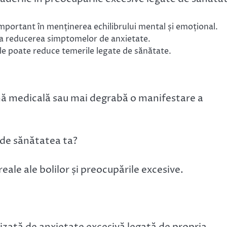
mportant în menținerea echilibrului mental și emoțional.
a la reducerea simptomelor de anxietate.
le poate reduce temerile legate de sănătate.
mă medicală sau mai degrabă o manifestare a
 de sănătatea ta?
eale ale bolilor și preocupările excesive.
izată de anxietate excesivă legată de propria