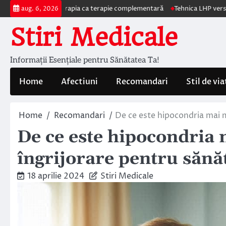
Skip
ul autohemoterapia ca terapie complementară
Tehnica LHP versus Hemor
aug. 6, 2026
to
Stiri Medicale
content
Informații Esențiale pentru Sănătatea Ta!
Home
Afectiuni
Recomandari
Stil de via
Home
Recomandari
De ce este hipocondria mai m
De ce este hipocondria 
îngrijorare pentru sănă
18 aprilie 2024
Stiri Medicale