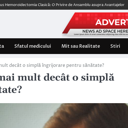
oidectomia Clasică: O Privire de Ansamblu asupra Avantajelor
Wegovy
ta
Sfatul medicului
Mit sau Realitate
Stiri
ult decât o simplă îngrijorare pentru sănătate?
mai mult decât o simplă
tate?