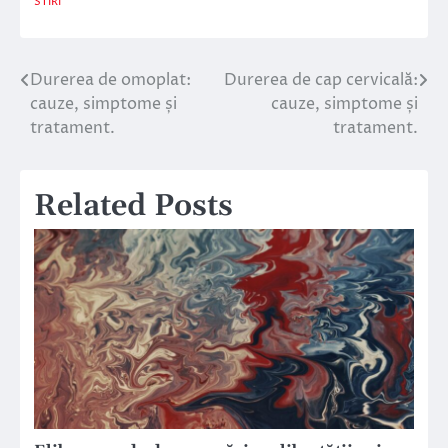
STIRI
Durerea de omoplat:
Durerea de cap cervicală:
Navigare
cauze, simptome și
cauze, simptome și
în
tratament.
tratament.
articole
Related Posts