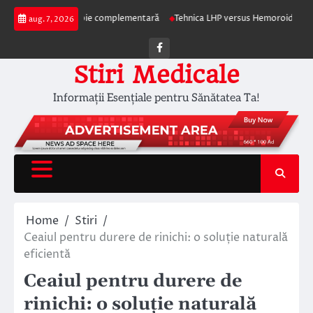
Skip
ia ca terapie complementară
Tehnica LHP versus Hemoroidectomia Clasică:
aug. 7, 2026
to
content
Facebook
Stiri Medicale
Informații Esențiale pentru Sănătatea Ta!
Home
Stiri
Ceaiul pentru durere de rinichi: o soluție naturală
eficientă
Ceaiul pentru durere de
rinichi: o soluție naturală