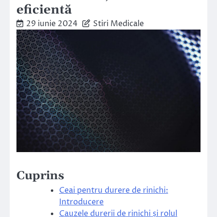
eficientă
29 iunie 2024
Stiri Medicale
Cuprins
Ceai pentru durere de rinichi:
Introducere
Cauzele durerii de rinichi și rolul