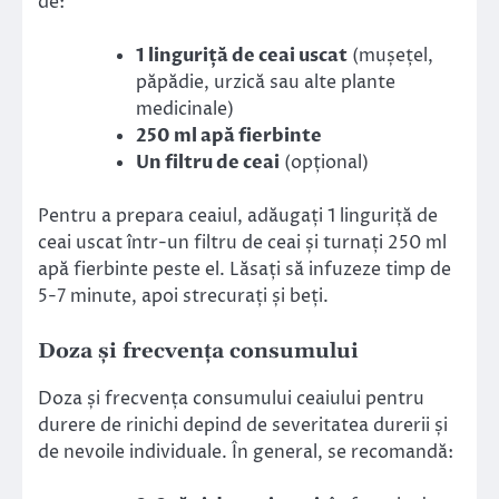
de:
1 linguriță de ceai uscat
(mușețel,
păpădie, urzică sau alte plante
medicinale)
250 ml apă fierbinte
Un filtru de ceai
(opțional)
Pentru a prepara ceaiul, adăugați 1 linguriță de
ceai uscat într-un filtru de ceai și turnați 250 ml
apă fierbinte peste el. Lăsați să infuzeze timp de
5-7 minute, apoi strecurați și beți.
Doza și frecvența consumului
Doza și frecvența consumului ceaiului pentru
durere de rinichi depind de severitatea durerii și
de nevoile individuale. În general, se recomandă: