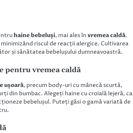
entru
haine bebeluși
, mai ales în
vremea caldă
.
 minimizând riscul de reacții alergice. Cultivarea
ător și sănătatea bebelușului dumneavoastră.
te pentru vremea caldă
e ușoară
, precum body-uri cu mânecă scurtă,
urți din bumbac. Alegeți haine cu croială lejeră, ca
icționeze bebelușul. Puteți găsi o gamă variată de
tru.
dă