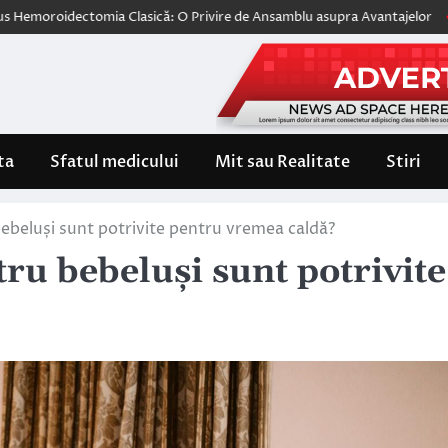
ctomia Clasică: O Privire de Ansamblu asupra Avantajelor
Wegovy, pri
ta
Sfatul medicului
Mit sau Realitate
Stiri
ebeluși sunt potrivite pentru vremea caldă?
ru bebeluși sunt potrivite