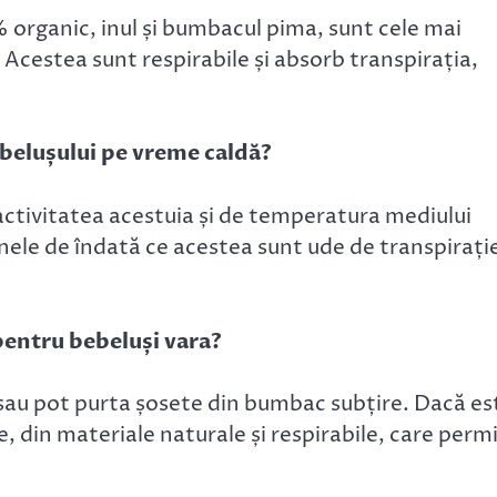
organic, inul și bumbacul pima, sunt cele mai
. Acestea sunt respirabile și absorb transpirația,
ebelușului pe vreme caldă?
ctivitatea acestuia și de temperatura mediului
nele de îndată ce acestea sunt ude de transpirați
pentru bebeluși vara?
 sau pot purta șosete din bumbac subțire. Dacă es
 din materiale naturale și respirabile, care perm