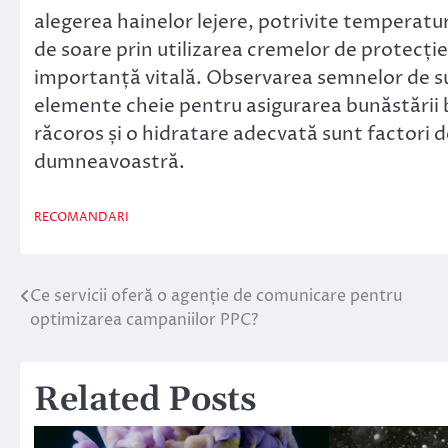
alegerea hainelor lejere, potrivite temperatu
de soare prin utilizarea cremelor de protecție 
importanță vitală. Observarea semnelor de su
elemente cheie pentru asigurarea bunăstării b
răcoros și o hidratare adecvată sunt factori d
dumneavoastră.
RECOMANDARI
Ce servicii oferă o agenție de comunicare pentru
Navigare
optimizarea campaniilor PPC?
în
articole
Related Posts