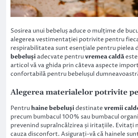
Sosirea unui bebeluș aduce o mulțime de bucurii
alegerea vestimentației potrivite pentru fieca
respirabilitatea sunt esențiale pentru pielea 
bebeluși
adecvate pentru
vremea caldă
este
articol vă va ghida prin câteva aspecte impor
confortabilă pentru bebelușul dumneavoastr
Alegerea materialelor potrivite p
Pentru
haine bebeluși
destinate
vremii cald
precum bumbacul 100% sau bumbacul organic. 
prevenind supraîncălzirea și iritațiile. Evitați
cauza disconfort. Asigurați-vă că hainele sunt m