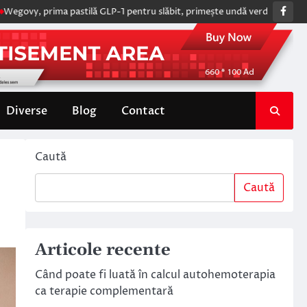
Fac
ma pastilă GLP-1 pentru slăbit, primește undă verde de la Comisia Europ
Diverse
Blog
Contact
Caută
Caută
Articole recente
Când poate fi luată în calcul autohemoterapia
ca terapie complementară