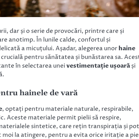
, dar și o serie de provocări, printre care și
re anotimp. În lunile calde, confortul și
delicată a micuțului. Așadar, alegerea unor
haine
 crucială pentru sănătatea și bunăstarea sa. Aces
tante în selectarea unei
vestimentație ușoară
și
ă.
entru hainele de vară
e
, optați pentru materiale naturale, respirabile,
Aceste materiale permit pielii să respire,
 materialele sintetice, care rețin transpirația și po
oi la atingere, pentru a evita orice iritație a piel