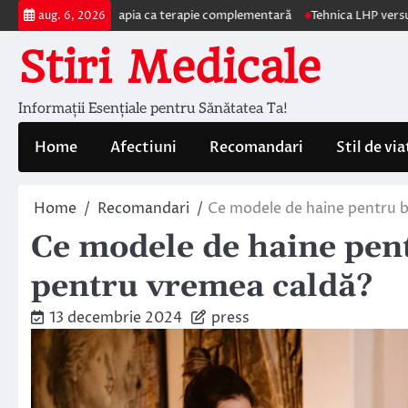
Skip
utohemoterapia ca terapie complementară
Tehnica LHP versus Hemoroide
aug. 6, 2026
to
Stiri Medicale
content
Informații Esențiale pentru Sănătatea Ta!
Home
Afectiuni
Recomandari
Stil de via
Home
Recomandari
Ce modele de haine pentru b
Ce modele de haine pent
pentru vremea caldă?
13 decembrie 2024
press