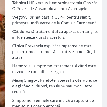
Tehnica LHP versus Hemoroidectomia Clasică:
O Privire de Ansamblu asupra Avantajelor
Wegovy, prima pastilă GLP-1 pentru slăbit,
primește undă verde de la Comisia Europeană
Cât durează tratamentul cu aparat dentar și ce
influențează durata acestuia
Clinica Prevencia explică: simptome pe care
pacienții nu ar trebui să le trateze la nesfârșit
acasă
Hemoroizi: simptome, tratament și când este
nevoie de consult chirurgical
Masaj Snagov, kinetoterapie și fizioterapie: ce
alegi când ai dureri, tensiune sau mobilitate
redusă
Simptome: Semnele care indică o ruptură de
menisc, nu doar o entorsă