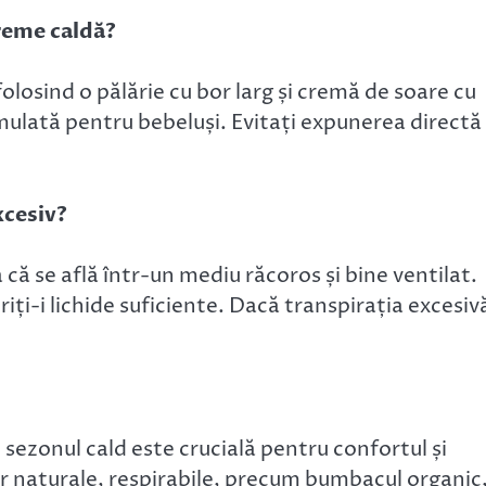
reme caldă?
folosind o pălărie cu bor larg și cremă de soare cu
rmulată pentru bebeluși. Evitați expunerea directă 
xcesiv?
că se află într-un mediu răcoros și bine ventilat.
iți-i lichide suficiente. Dacă transpirația excesiv
 sezonul cald este crucială pentru confortul și
r naturale, respirabile, precum bumbacul organic,