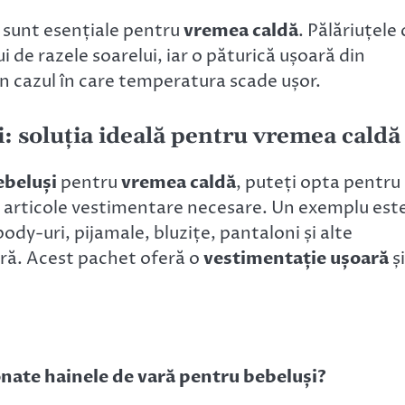
te sunt esențiale pentru
vremea caldă
. Pălăriuțele 
i de razele soarelui, iar o păturică ușoară din
n cazul în care temperatura scade ușor.
: soluția ideală pentru vremea caldă
ebeluși
pentru
vremea caldă
, puteți opta pentru
e articole vestimentare necesare. Un exemplu est
body-uri, pijamale, bluzițe, pantaloni și alte
ră. Acest pachet oferă o
vestimentație ușoară
și
ionate hainele de vară pentru bebeluși?