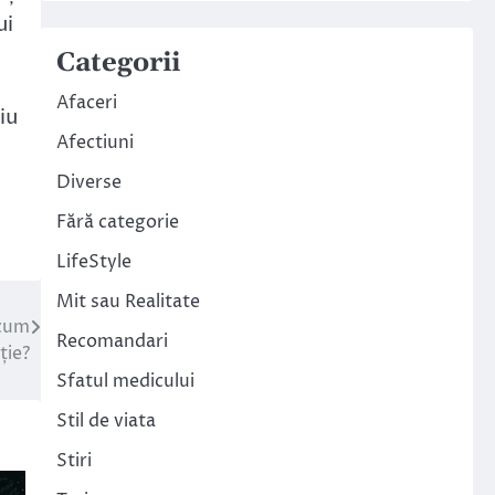
ui
Categorii
Afaceri
iu
Afectiuni
Diverse
Fără categorie
LifeStyle
Mit sau Realitate
 cum
Recomandari
ție?
Sfatul medicului
Stil de viata
Stiri