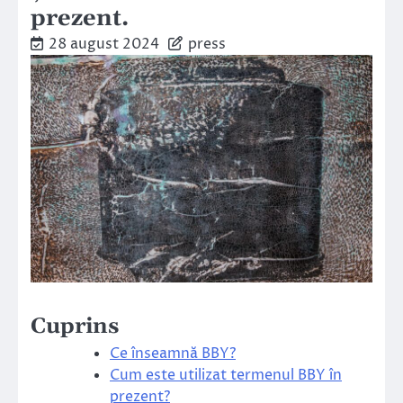
prezent.
28 august 2024
press
Cuprins
Ce înseamnă BBY?
Cum este utilizat termenul BBY în
prezent?