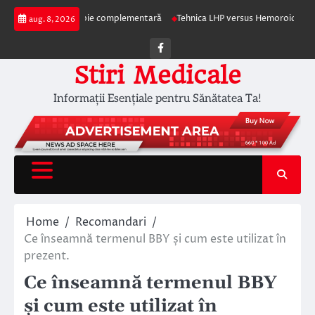
Skip
apia ca terapie complementară
Tehnica LHP versus Hemoroidectomia Clasic
aug. 8, 2026
to
content
Facebook
Stiri Medicale
Informații Esențiale pentru Sănătatea Ta!
Home
Recomandari
Ce înseamnă termenul BBY și cum este utilizat în
prezent.
Ce înseamnă termenul BBY
și cum este utilizat în