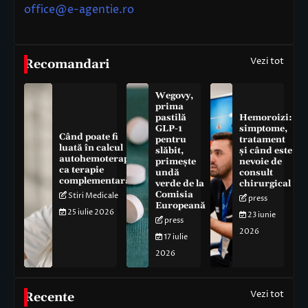
office@e-agentie.ro
Vezi tot
Recomandari
Wegovy,
prima
pastilă
Hemoroizi:
GLP-1
simptome,
Când poate fi
pentru
tratament
luată în calcul
slăbit,
și când este
autohemoterapia
primește
nevoie de
ca terapie
undă
consult
complementară
verde de la
chirurgical
Comisia
Stiri Medicale
press
Europeană
25 iulie 2026
23 iunie
press
2026
17 iulie
2026
Vezi tot
Recente