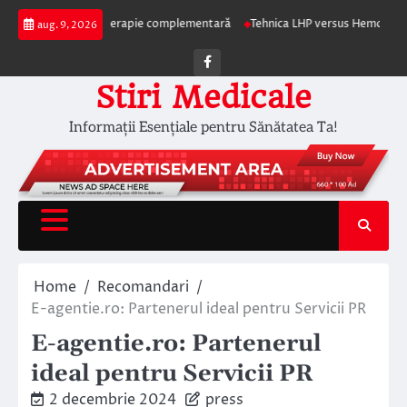
Skip
terapia ca terapie complementară
Tehnica LHP versus Hemoroidectomia Cla
aug. 9, 2026
to
content
Facebook
Stiri Medicale
Informații Esențiale pentru Sănătatea Ta!
Home
Recomandari
E-agentie.ro: Partenerul ideal pentru Servicii PR
E-agentie.ro: Partenerul
ideal pentru Servicii PR
2 decembrie 2024
press