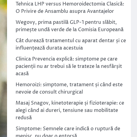
Tehnica LHP versus Hemoroidectomia Clasică:
O Privire de Ansamblu asupra Avantajelor
Wegovy, prima pastilă GLP-1 pentru slăbit,
primește undă verde de la Comisia Europeană
Cât durează tratamentul cu aparat dentar și ce
influențează durata acestuia
Clinica Prevencia explică: simptome pe care
pacienții nu ar trebui să le trateze la nesfârșit
acasă
Hemoroizi: simptome, tratament și când este
nevoie de consult chirurgical
Masaj Snagov, kinetoterapie și fizioterapie: ce
alegi când ai dureri, tensiune sau mobilitate
redusă
Simptome: Semnele care indică o ruptură de
menisc, nu doar o entorsă