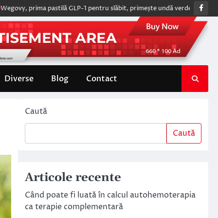
Fac
prima pastilă GLP-1 pentru slăbit, primește undă verde de la Comisia E
Diverse
Blog
Contact
Caută
Caută
Articole recente
Când poate fi luată în calcul autohemoterapia
ca terapie complementară