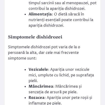
timpul sarcinii sau al menopauzei, pot
contribui la apariția dishidrozei.
Alimentația
: O dietă săracă în
nutrienți esențiali poate contribui la
apariția dishidrozei.
Simptomele dishidrozei
Simptomele dishidrozei pot varia de la o
persoană la alta, dar cele mai frecvente
simptome sunt:
Veziculele
: Apariția unor vezicule
mici, umplute cu lichid, pe suprafața
pielii.
Mâncărimea
: Mâncărimea și
senzația de arsură pe piele.
Rozacea
: Apariția unor pete roșii și
inflamate pe piele.