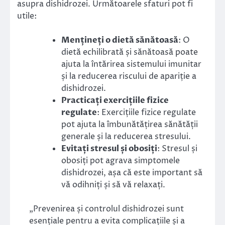
asupra dishidrozei. Următoarele sfaturi pot fi
utile:
Mențineți o dietă sănătoasă
: O
dietă echilibrată și sănătoasă poate
ajuta la întărirea sistemului imunitar
și la reducerea riscului de apariție a
dishidrozei.
Practicați exercițiile fizice
regulate
: Exercițiile fizice regulate
pot ajuta la îmbunătățirea sănătății
generale și la reducerea stresului.
Evitați stresul și obosiți
: Stresul și
obosiți pot agrava simptomele
dishidrozei, așa că este important să
vă odihniți și să vă relaxați.
„Prevenirea și controlul dishidrozei sunt
esențiale pentru a evita complicațiile și a