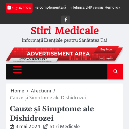
Skip
pia ca terapie complementară
Tehnica LHP versus Hemoroidectomia Clasică
aug. 6, 2026
to
content
Facebook
Stiri Medicale
Informații Esențiale pentru Sănătatea Ta!
Home
Afectiuni
Cauze și Simptome ale Dishidrozei
Cauze și Simptome ale
Dishidrozei
3 mai 2024
Stiri Medicale