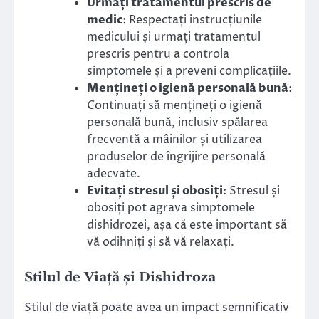
Urmați tratamentul prescris de
medic
: Respectați instrucțiunile
medicului și urmați tratamentul
prescris pentru a controla
simptomele și a preveni complicațiile.
Mențineți o igienă personală bună
:
Continuați să mențineți o igienă
personală bună, inclusiv spălarea
frecventă a mâinilor și utilizarea
produselor de îngrijire personală
adecvate.
Evitați stresul și obosiți
: Stresul și
obosiți pot agrava simptomele
dishidrozei, așa că este important să
vă odihniți și să vă relaxați.
Stilul de Viață și Dishidroza
Stilul de viață poate avea un impact semnificativ