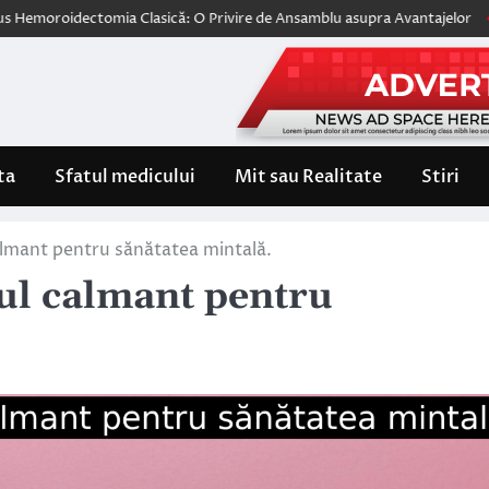
dectomia Clasică: O Privire de Ansamblu asupra Avantajelor
Wegovy, 
ta
Sfatul medicului
Mit sau Realitate
Stiri
mant pentru sănătatea mintală.
l calmant pentru