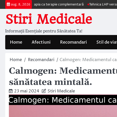
Skip
 autohemoterapia ca terapie complementară
Tehnica LHP versus Hemoroi
aug. 8, 2026
to
Stiri Medicale
content
Informații Esențiale pentru Sănătatea Ta!
Home
Afectiuni
Recomandari
Stil de via
Home
Recomandari
Calmogen: Medicamentul cal
Calmogen: Medicamentu
sănătatea mintală.
23 mai 2024
Stiri Medicale