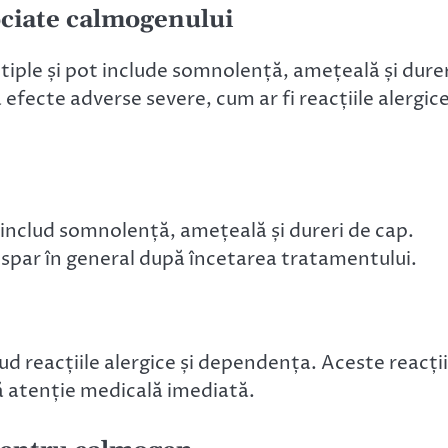
sociate calmogenului
iple și pot include somnolență, amețeală și durer
ecte adverse severe, cum ar fi reacțiile alergice
nclud somnolență, amețeală și dureri de cap.
spar în general după încetarea tratamentului.
ud reacțiile alergice și dependența. Aceste reacții
tă atenție medicală imediată.