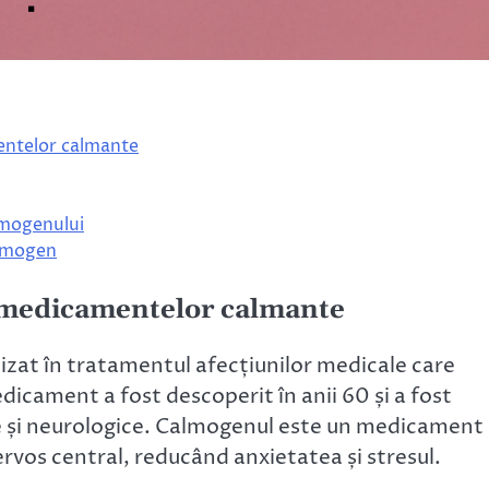
entelor calmante
almogenului
almogen
 medicamentelor calmante
zat în tratamentul afecțiunilor medicale care
dicament a fost descoperit în anii 60 și a fost
ice și neurologice. Calmogenul este un medicament
rvos central, reducând anxietatea și stresul.