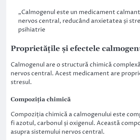
„Calmogenul este un medicament calmant p
nervos central, reducând anxietatea și stre
psihiatrie
Proprietățile și efectele calmogen
Calmogenul are o structură chimică complexă,
nervos central. Acest medicament are propriet
stresul.
Compoziția chimică
Compoziția chimică a calmogenului este comp
fi azotul, carbonul și oxigenul. Această com
asupra sistemului nervos central.