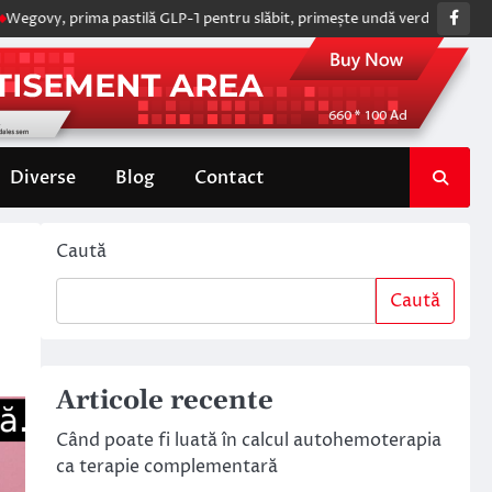
Fac
prima pastilă GLP-1 pentru slăbit, primește undă verde de la Comisia Eu
Diverse
Blog
Contact
Caută
Caută
Articole recente
Când poate fi luată în calcul autohemoterapia
ca terapie complementară