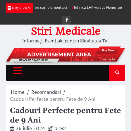
Skip
rapia ca terapie complementară
Tehnica LHP versus Hemoroidectomia Clasi
aug. 9, 2026
to
content
Facebook
Stiri Medicale
Informații Esențiale pentru Sănătatea Ta!
Home
Recomandari
Cadouri Perfecte pentru Fete de 9 Ani
Cadouri Perfecte pentru Fete
de 9 Ani
26 iulie 2024
press