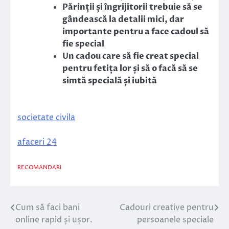
Părinții și îngrijitorii trebuie să se
gândească la detalii mici, dar
importante pentru a face cadoul să
fie special
Un cadou care să fie creat special
pentru fetița lor și să o facă să se
simtă specială și iubită
societate civila
afaceri 24
RECOMANDARI
Cum să faci bani
Cadouri creative pentru
Navigare
online rapid și ușor.
persoanele speciale
în