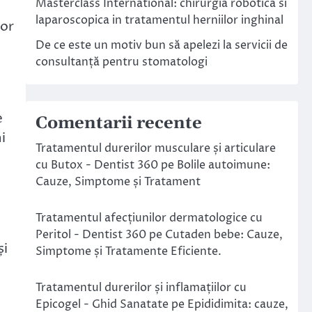
Masterclass International: chirurgia robotica si
laparoscopica in tratamentul herniilor inghinal
nor
De ce este un motiv bun să apelezi la servicii de
consultanță pentru stomatologi
e
Comentarii recente
i
Tratamentul durerilor musculare și articulare
cu Butox - Dentist 360
pe
Bolile autoimune:
Cauze, Simptome și Tratament
Tratamentul afecțiunilor dermatologice cu
Peritol - Dentist 360
pe
Cutaden bebe: Cauze,
și
Simptome și Tratamente Eficiente.
Tratamentul durerilor și inflamațiilor cu
Epicogel - Ghid Sanatate
pe
Epididimita: cauze,