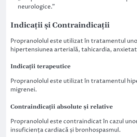
neurologice.”
Indicații și Contraindicații
Propranololul este utilizat în tratamentul uno
hipertensiunea arterială, tahicardia, anxietat
Indicații terapeutice
Propranololul este utilizat în tratamentul hiper
migrenei.
Contraindicații absolute și relative
Propranololul este contraindicat în cazul unor
insuficiența cardiacă și bronhospasmul.