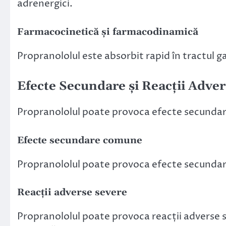
adrenergici.
Farmacocinetică și farmacodinamică
Propranololul este absorbit rapid în tractul g
Efecte Secundare și Reacții Adver
Propranololul poate provoca efecte secundare
Efecte secundare comune
Propranololul poate provoca efecte secundare
Reacții adverse severe
Propranololul poate provoca reacții adverse s