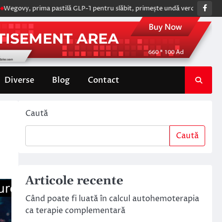
Fac
rima pastilă GLP-1 pentru slăbit, primește undă verde de la Comisia Eur
Diverse
Blog
Contact
Caută
Caută
Articole recente
Când poate fi luată în calcul autohemoterapia
ca terapie complementară