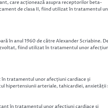
nt, care acționează asupra receptorilor beta-
cament de clasa II, fiind utilizat în tratamentul u
oară în anul 1960 de către Alexander Scriabine. D
voltat, fiind utilizat în tratamentul unor afecțiun
n tratamentul unor afecțiuni cardiace și
l hipertensiunii arteriale, tahicardiei, anxietății 
nt în tratamentul unor afecțiuni cardiace și