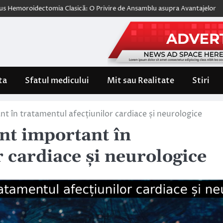
ectomia Clasică: O Privire de Ansamblu asupra Avantajelor
Wegovy, p
ta
Sfatul medicului
Mit sau Realitate
Stiri
 în tratamentul afecțiunilor cardiace și neurologice
t important în
r cardiace și neurologice