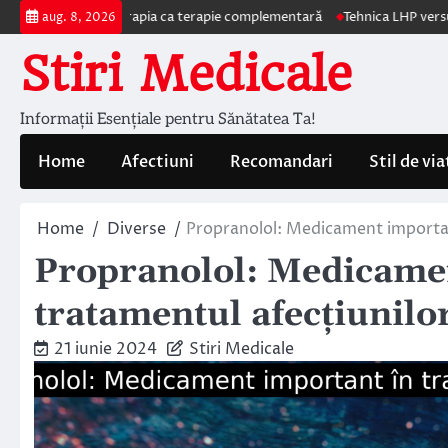
Skip
autohemoterapia ca terapie complementară
Tehnica LHP versus Hemoroid
aug. 8, 2026
to
Stiri Medicale
content
Informații Esențiale pentru Sănătatea Ta!
Home
Afectiuni
Recomandari
Stil de via
Home
Diverse
Propranolol: Medicament important
Propranolol: Medicamen
tratamentul afecțiunilo
21 iunie 2024
Stiri Medicale