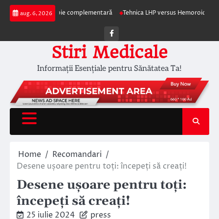
Skip
pia ca terapie complementară
Tehnica LHP versus Hemoroidectomia Clasică
aug. 6, 2026
to
content
Facebook
Stiri Medicale
Informații Esențiale pentru Sănătatea Ta!
Home
Recomandari
Desene ușoare pentru toți: începeți să creați!
Desene ușoare pentru toți:
începeți să creați!
25 iulie 2024
press