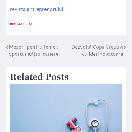
revista antreprenorului
RECOMANDARI
Meserii pentru femei:
Dezvoltă Copii Creativi
Navigare
oportunități și cariere.
cu Idei Inovatoare
în
articole
Related Posts