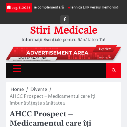
Skip
ia ca terapie complementară
Tehnica LHP versus Hemoroidectomia Clasică:
aug. 8, 2026
to
content
Facebook
Stiri Medicale
Informații Esențiale pentru Sănătatea Ta!
Home
Diverse
AHCC Prospect – Medicamentul care îți
îmbunătățește sănătatea
AHCC Prospect –
Medicamentul care îți