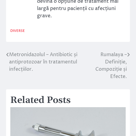
devină o opțiune de tratament mai
largă pentru pacienții cu afecțiuni
grave.
DIVERSE
Metronidazolul – Antibiotic și
Rumalaya –
Navigare
antiprotozoar în tratamentul
Definiție,
în
infecțiilor.
Compoziție și
Efecte.
articole
Related Posts