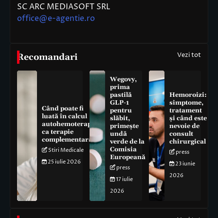
SC ARC MEDIASOFT SRL
office@e-agentie.ro
Vezi tot
Recomandari
Wegovy,
prima
pastilă
Hemoroizi:
GLP-1
simptome,
Când poate fi
pentru
tratament
luată în calcul
slăbit,
și când este
autohemoterapia
primește
nevoie de
ca terapie
undă
consult
complementară
verde de la
chirurgical
Comisia
Stiri Medicale
press
Europeană
25 iulie 2026
23 iunie
press
2026
17 iulie
2026