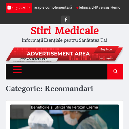
Skip
pia ca terapie complementară
Tehnica LHP versus Hemoroidectomia Clasică
aug. 7, 2026
to
content
Facebook
Stiri Medicale
Informații Esențiale pentru Sănătatea Ta!
Categorie:
Recomandari