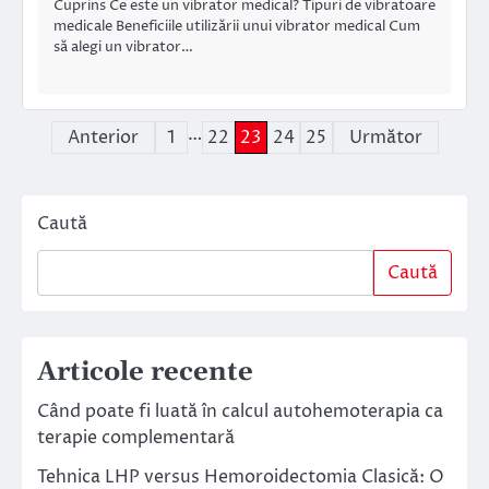
Cuprins Ce este un vibrator medical? Tipuri de vibratoare
medicale Beneficiile utilizării unui vibrator medical Cum
să alegi un vibrator…
…
Paginație
Anterior
1
22
23
24
25
Următor
articole
Caută
Caută
Articole recente
Când poate fi luată în calcul autohemoterapia ca
terapie complementară
Tehnica LHP versus Hemoroidectomia Clasică: O