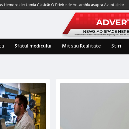
ctomia Clasică: O Privire de Ansamblu asupra Avantajelor
Wegovy, pri
ta
Sfatul medicului
Mit sau Realitate
Stiri