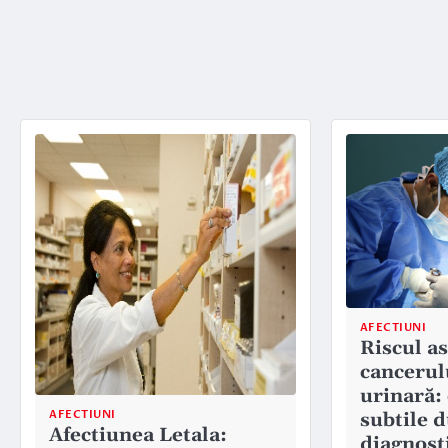
AFECTIUNI
Riscul a
cancerul
urinară:
AFECTIUNI
subtile d
Afectiunea Letala:
diagnost