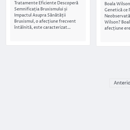
Tratamente Eficiente Descoperă
Boala Wilson
Semnificația Bruxismului și
Genetică ce 
Impactul Asupra Sănătății
Neobservată 
Bruxismul, o afecțiune frecvent
Wilson? Boal
întâlnită, este caracterizat…
afecțiune er
Paginație
Anteri
articole