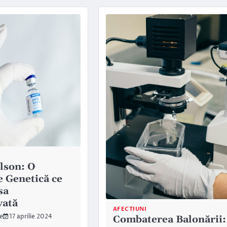
lson: O
e Genetică ce
sa
vată
AFECTIUNI
le
17 aprilie 2024
Combaterea Balonării: