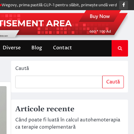
Fac
ma pastilă GLP-1 pentru slăbit, primește undă verde de la Comisia Euro
Diverse
Blog
Contact
Caută
Caută
Articole recente
Când poate fi luată în calcul autohemoterapia
ca terapie complementară