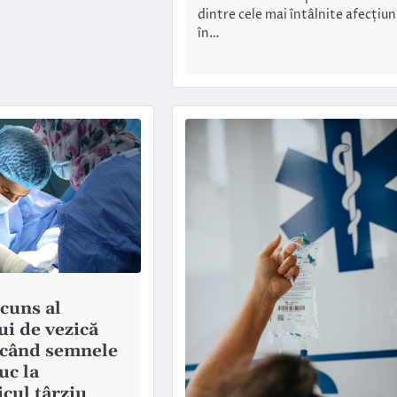
dintre cele mai întâlnite afecțiun
în…
scuns al
ui de vezică
 când semnele
uc la
icul târziu