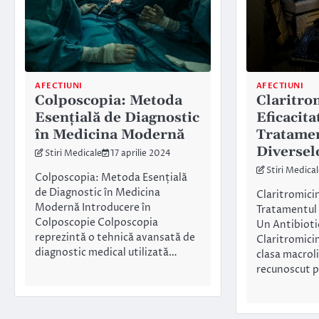
AFECTIUNI
AFECTIUNI
Colposcopia: Metoda
Claritro
Esențială de Diagnostic
Eficacita
în Medicina Modernă
Tratame
Diversel
Stiri Medicale
17 aprilie 2024
Stiri Medica
Colposcopia: Metoda Esențială
de Diagnostic în Medicina
Claritromicin
Modernă Introducere în
Tratamentul 
Colposcopie Colposcopia
Un Antibiotic
reprezintă o tehnică avansată de
Claritromicin
diagnostic medical utilizată…
clasa macroli
recunoscut 