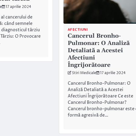
le
17 aprilie 2024
 al cancerului de
ră: când semnele
a diagnosticul târziu
AFECTIUNI
Cancerul Bronho-
 Târziu: O Provocare
Pulmonar: O Analiză
…
Detaliată a Acestei
Afectiuni
Îngrijorătoare
Stiri Medicale
17 aprilie 2024
Cancerul Bronho-Pulmonar: O
Analiză Detaliată a Acestei
Afectiuni Îngrijorătoare Ce este
Cancerul Bronho-Pulmonar?
Cancerul bronho-pulmonar este 
formă agresivă de…