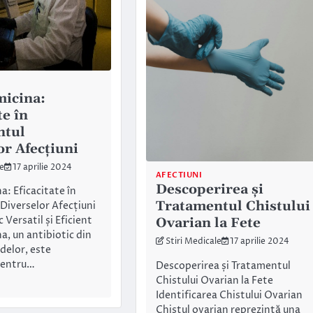
micina:
te în
ntul
or Afecțiuni
le
17 aprilie 2024
AFECTIUNI
Descoperirea și
a: Eficacitate în
Tratamentul Chistului
Diverselor Afecțiuni
 Versatil și Eficient
Ovarian la Fete
a, un antibiotic din
Stiri Medicale
17 aprilie 2024
delor, este
pentru…
Descoperirea și Tratamentul
Chistului Ovarian la Fete
Identificarea Chistului Ovarian
Chistul ovarian reprezintă una