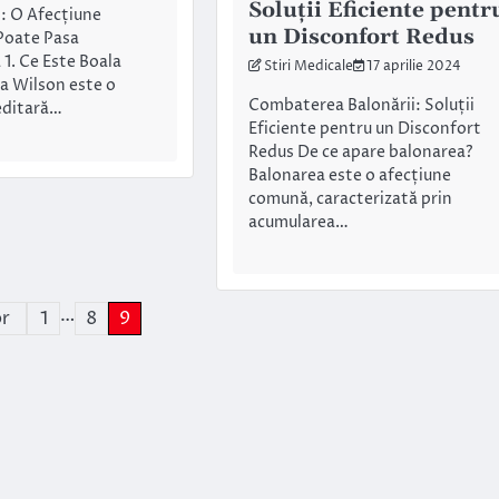
Soluții Eficiente pentr
: O Afecțiune
un Disconfort Redus
Poate Pasa
1. Ce Este Boala
Stiri Medicale
17 aprilie 2024
a Wilson este o
Combaterea Balonării: Soluții
editară…
Eficiente pentru un Disconfort
Redus De ce apare balonarea?
Balonarea este o afecțiune
comună, caracterizată prin
acumularea…
…
or
1
8
9