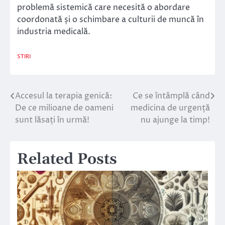
problemă sistemică care necesită o abordare
coordonată și o schimbare a culturii de muncă în
industria medicală.
STIRI
Accesul la terapia genică:
Ce se întâmplă când
Navigare
De ce milioane de oameni
medicina de urgență
în
sunt lăsați în urmă!
nu ajunge la timp!
articole
Related Posts