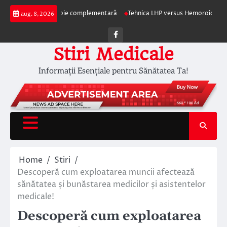
Skip
erapia ca terapie complementară
Tehnica LHP versus Hemoroidectomia Clas
aug. 8, 2026
to
content
Facebook
Stiri Medicale
Informații Esențiale pentru Sănătatea Ta!
Home
Stiri
Descoperă cum exploatarea muncii afectează
sănătatea și bunăstarea medicilor și asistentelor
medicale!
Descoperă cum exploatarea