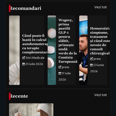
Vezi tot
Recomandari
Wegovy,
prima
pastilă
Hemoroizi:
GLP-1
simptome,
Când poate fi
pentru
tratament
luată în calcul
slăbit,
și când este
autohemoterapia
primește
nevoie de
ca terapie
undă
consult
complementară
verde de la
chirurgical
Comisia
Stiri Medicale
press
Europeană
25 iulie 2026
23 iunie
press
2026
17 iulie
2026
Vezi tot
Recente