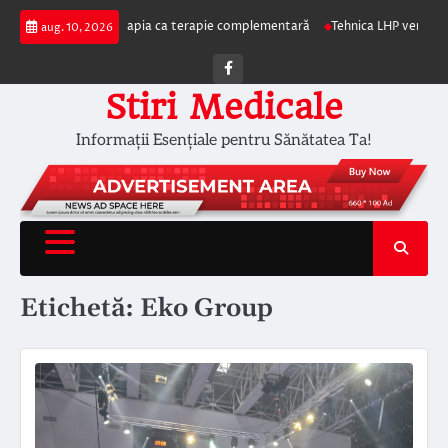
Skip
lcul autohemoterapia ca terapie complementară
Tehnica LHP versus Hemoro
aug. 10, 2026
to
content
Facebook
Stiri Medicale
Informații Esențiale pentru Sănătatea Ta!
Etichetă:
Eko Group